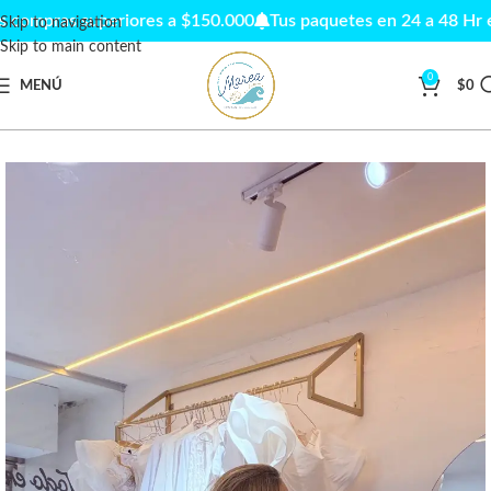
ompras superiores a $150.000
Tus paquetes en 24 a 48 Hr en c
Skip to navigation
Skip to main content
0
MENÚ
$
0